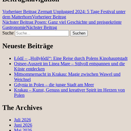
Vorheriger Beitrag
Zermatt Unplugged 2024: 5 Tage Festival unter
dem Matterhorn
Vorheriger Beitrag
Nächster Beitrag
Posen: Ganz viel Geschichte und preisgekrönte
Gastronomie
Nächster Beitrag
Suche
Neueste Beiträge
Łódź – „Hollyłódź“: Eine Reise durch Polens Kinohauptstadt
Ostsee-Auszeit im Linea Mare – Stilvoll entspannen und die
Küste entdecken
Mittsommernacht in Krakau: Magie zwischen Wawel und
Weichsel
Gdynia in Polen – die junge Stadt am Meer
Krakau – Kunst, Genuss und kreativer Spirit im Herzen von
Polen
The Archives
Juli 2026
Juni 2026
Mai 2026