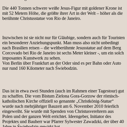
Die 440 Tonnen schwere weiße Jesus-Figur mit goldener Krone ist
mit 52 Metern Höhe, die größte ihrer Art in der Welt – höher als die
berühmte Christusstatue von Rio de Janeiro.
Inzwischen ist sie nicht nur für Gläubige, sondern auch für Touristen
ein besonderer Anziehungspunkt. Man muss also nicht unbedingt
nach Brasilien reisen – die weltberühmte Jesusstatue auf dem Berg
Corcovado bei Rio de Janeiro ist sechs Meter kleiner -, um ein solch
imposantes Kunstwerk zu sehen.
Von Berlin über Frankfurt an der Oder sind es per Bahn oder Auto
nur rund 160 Kilometer nach Świebodzin.
Das ist in etwa zwei Stunden (auch im Rahmen einer Tagestour) gut
zu schaffen. Die vom Bistum Zielona Gora-Gorzow der römisch-
katholischen Kirche offiziell so genannte „Christkönig-Statue“
wurde nach mehrjähriger Bauzeit am 6. November 2010 feierlich
eingeweiht. Sie wurde mit Spenden von Christusverehrern aus
Polen und der ganzen Welt errichtet. Ideengeber, Initiator des
Projektes und Bauherr war Pfarrer Sylwester Zawadzki, der über 40
Jahre in Świebodzin gewirkt hat.