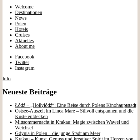
Welcome
Destinationen
News
Polen
Hotels
Cruises
Aktuelles
About me
Facebook
Twitter
Instagram
Info
Neueste Beiträge
Łódź – „Hollyłódź“: Eine Reise durch Polens Kinohauptstadt
Ostsee-Auszeit im Linea Mare – Stilvoll entspannen und die
Küste entdecken
Mittsommernacht in Krakau: Magie zwischen Wawel und
Weichsel
Gdynia in Polen – die junge Stadt am Meer
Krakau – Kunst, Genuss und kreativer Spirit im Herzen von