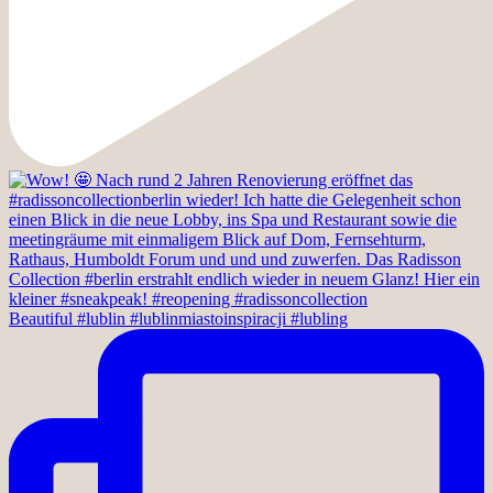
Beautiful #lublin #lublinmiastoinspiracji #lubling