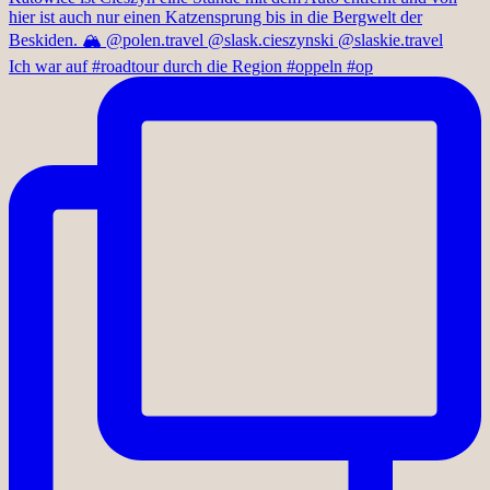
Ich war auf #roadtour durch die Region #oppeln #op