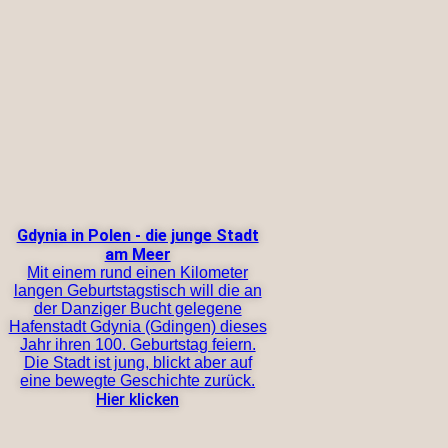
Gdynia in Polen - die junge Stadt
am Meer
Mit einem rund einen Kilometer
langen Geburtstagstisch will die an
der Danziger Bucht gelegene
Hafenstadt Gdynia (Gdingen) dieses
Jahr ihren 100. Geburtstag feiern.
Die Stadt ist jung, blickt aber auf
eine bewegte Geschichte zurück.
Hier klicken