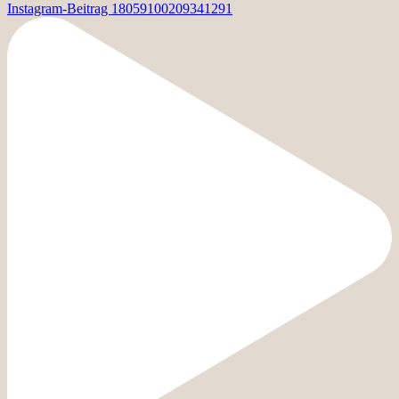
Instagram-Beitrag 18059100209341291