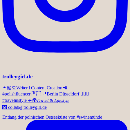
trolleygirl.de
👩🏼‍💻Writer l Content Creation📲
#polishfluencer 🇵🇱 📍Berlin Düsseldorf 💁🏼‍♀️
#travelinstyle ✈️🌍𝑇𝑟𝑎𝑣𝑒𝑙 & 𝐿𝑖𝑓𝑒𝑠𝑡𝑦𝑙𝑒
💌 collab@trolleygirl.de
Entlang der polnischen Ostseeküste von #swinemünde