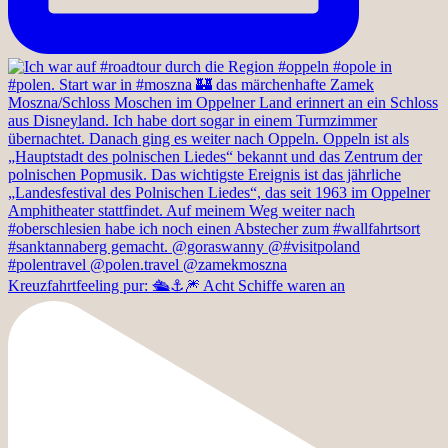
Kreuzfahrtfeeling pur: 🛳️⚓️🎆 Acht Schiffe waren an