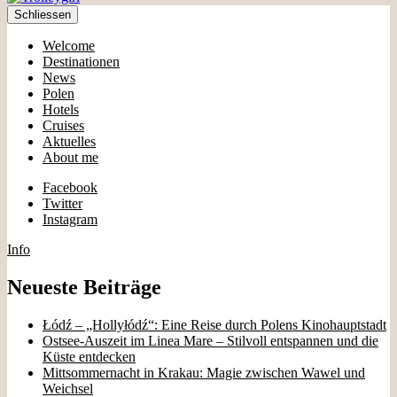
Schliessen
Welcome
Destinationen
News
Polen
Hotels
Cruises
Aktuelles
About me
Facebook
Twitter
Instagram
Info
Neueste Beiträge
Łódź – „Hollyłódź“: Eine Reise durch Polens Kinohauptstadt
Ostsee-Auszeit im Linea Mare – Stilvoll entspannen und die
Küste entdecken
Mittsommernacht in Krakau: Magie zwischen Wawel und
Weichsel