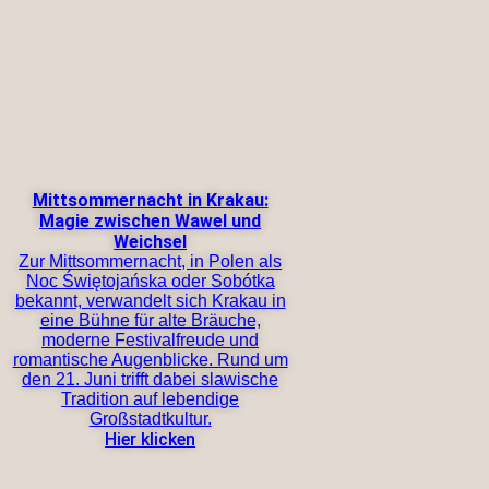
Mittsommernacht in Krakau:
Magie zwischen Wawel und
Weichsel
Zur Mittsommernacht, in Polen als
Noc Świętojańska oder Sobótka
bekannt, verwandelt sich Krakau in
eine Bühne für alte Bräuche,
moderne Festivalfreude und
romantische Augenblicke. Rund um
den 21. Juni trifft dabei slawische
Tradition auf lebendige
Großstadtkultur.
Hier klicken