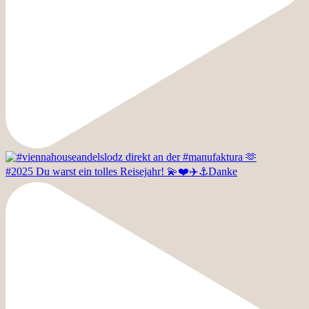
#2025 Du warst ein tolles Reisejahr! 💫❤️✈️⚓️Danke