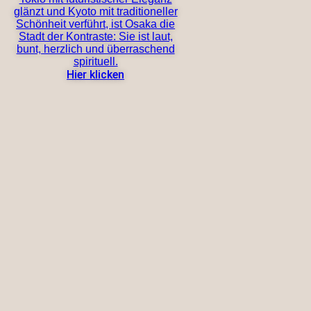
glänzt und Kyoto mit traditioneller
Schönheit verführt, ist Osaka die
Stadt der Kontraste: Sie ist laut,
bunt, herzlich und überraschend
spirituell.
Hier klicken