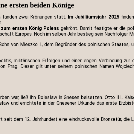
ine ersten beiden Könige
n fanden zwei Krönungen statt.
Im Jubiläumsjahr 2025
finden
.
 zum ersten König Polens
gekrönt. Damit festigte er die pol
dschaft Europas. Noch im selben Jahr bestieg sein Nachfolger Mi
 Sohn von Mieszko I., dem Begründer des polnischen Staates,
itik, militärischen Erfolgen und einer engen Verbindung zur c
on Prag. Dieser gilt unter seinem polnischen Namen Wojciech 
n war, ließ ihn Bolesław in Gnesen beisetzen. Otto III., Kai
esław und errichtete in der Gnesener Urkunde das erste Erzbis
ert seit dem 12. Jahrhundert eine eindrucksvolle Bronzetür, die