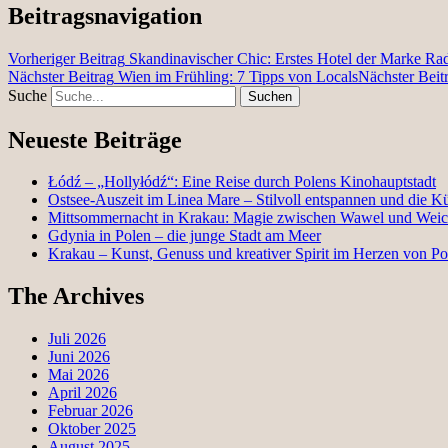
Beitragsnavigation
Vorheriger Beitrag
Skandinavischer Chic: Erstes Hotel der Marke Rad
Nächster Beitrag
Wien im Frühling: 7 Tipps von Locals
Nächster Beit
Suche
Neueste Beiträge
Łódź – „Hollyłódź“: Eine Reise durch Polens Kinohauptstadt
Ostsee-Auszeit im Linea Mare – Stilvoll entspannen und die K
Mittsommernacht in Krakau: Magie zwischen Wawel und Weic
Gdynia in Polen – die junge Stadt am Meer
Krakau – Kunst, Genuss und kreativer Spirit im Herzen von Po
The Archives
Juli 2026
Juni 2026
Mai 2026
April 2026
Februar 2026
Oktober 2025
August 2025