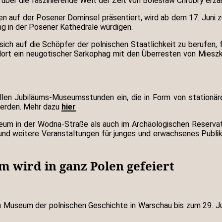
über die faszinierende Welt der Zeit von Bolesław Chrobry erzäh
en auf der Posener Dominsel präsentiert, wird ab dem 17. Juni 
g in der Posener Kathedrale würdigen.
sich auf die Schöpfer der polnischen Staatlichkeit zu berufen
rt ein neugotischer Sarkophag mit den Überresten von Mieszko
llen Jubiläums-Museumsstunden ein, die in Form von stationär
werden. Mehr dazu
hier
m in der Wodna-Straße als auch im Archäologischen Reservat G
und weitere Veranstaltungen für junges und erwachsenes Publi
m wird in ganz Polen gefeiert
en Museum der polnischen Geschichte in Warschau bis zum 29. J