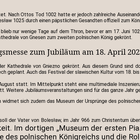
et. Nach Ottos Tod 1002 hatte er jedoch zahlreiche Auseinan
lesław 1025 durch einen päpstlichen Gesandten offiziell zum Kön
w blieb nur wenige Tage auf dem Thron, bevor er am 17. Juni 1
athedrale von Gnesen zum zweiten polnischen König gekrönt.
gsmesse zum Jubiläum am 18. April 202
er Kathedrale von Gniezno gekrönt. Aus diesem Grund sind dor
 geplant. Auch das Festival der slawischen Kultur vom 18. bis 
August statt. Im Mittelpunkt steht eine multimediale Inszenie
t. Weitere Jubiläumsveranstaltungen sind für das ganze Jahr ge
sen widmet sich zudem das Museum der Ursprünge des polnisch
oll der Vater von Bolesław, im Jahr 966 zum Christentum über
chkeit. Im dortigen „Museum der ersten P
e des polnischen Königreichs und die Rol