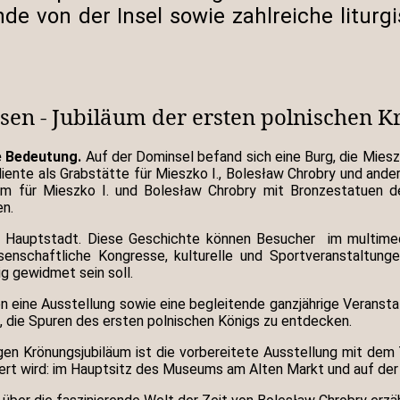
unde von der Insel sowie zahlreiche litu
sen - Jubiläum der ersten polnischen 
e Bedeutung.
Auf der Dominsel befand sich eine Burg, die Miesz
diente als Grabstätte für Mieszko I., Bolesław Chrobry und ande
um für Mieszko I. und Bolesław Chrobry mit Bronzestatuen d
en.
he Hauptstadt. Diese Geschichte können Besucher im multim
senschaftliche Kongresse, kulturelle und Sportveranstaltung
g gewidmet sein soll.
 eine Ausstellung sowie eine begleitende ganzjährige Veransta
t, die Spuren des ersten polnischen Königs zu entdecken.
rigen Krönungsjubiläum ist die vorbereitete Ausstellung mit dem
siert wird: im Hauptsitz des Museums am Alten Markt und auf de