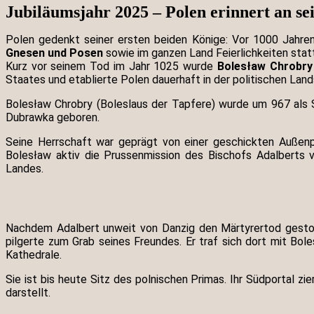
Jubiläumsjahr 2025 – Polen erinnert an se
Polen gedenkt seiner ersten beiden Könige: Vor 1000 Jahre
Gnesen und Posen
sowie im ganzen Land Feierlichkeiten statt
Kurz vor seinem Tod im Jahr 1025 wurde
Bolesław Chrobry
Staates und etablierte Polen dauerhaft in der politischen Lan
Bolesław Chrobry (Boleslaus der Tapfere) wurde um 967 als
Dubrawka geboren.
Seine Herrschaft war geprägt von einer geschickten Außenpol
Bolesław aktiv die Prussenmission des Bischofs Adalberts v
Landes.
Nachdem Adalbert unweit von Danzig den Märtyrertod gestorbe
pilgerte zum Grab seines Freundes. Er traf sich dort mit Bol
Kathedrale.
Sie ist bis heute Sitz des polnischen Primas. Ihr Südportal zi
darstellt.