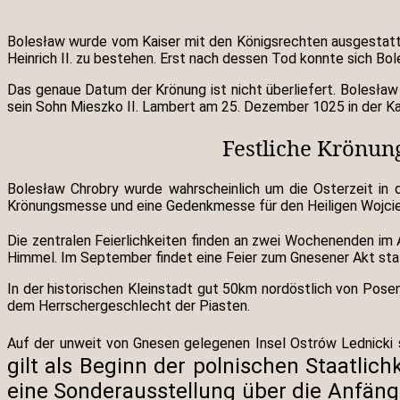
Bolesław wurde vom Kaiser mit den Königsrechten ausgestatt
Heinrich II. zu bestehen. Erst nach dessen Tod konnte sich Bo
Das genaue Datum der Krönung ist nicht überliefert. Bolesła
sein Sohn Mieszko II. Lambert am 25. Dezember 1025 in der K
Festliche Krönun
Bolesław Chrobry wurde wahrscheinlich um die Osterzeit in d
Krönungsmesse und eine Gedenkmesse für den Heiligen Wojciech
Die zentralen Feierlichkeiten finden an zwei Wochenenden im 
Himmel. Im September findet eine Feier zum Gnesener Akt stat
In der historischen Kleinstadt gut 50km nordöstlich von Po
dem Herrschergeschlecht der Piasten.
Auf der unweit von Gnesen gelegenen Insel Ostrów Lednicki s
gilt als Beginn der polnischen Staatli
eine Sonderausstellung über die Anfäng