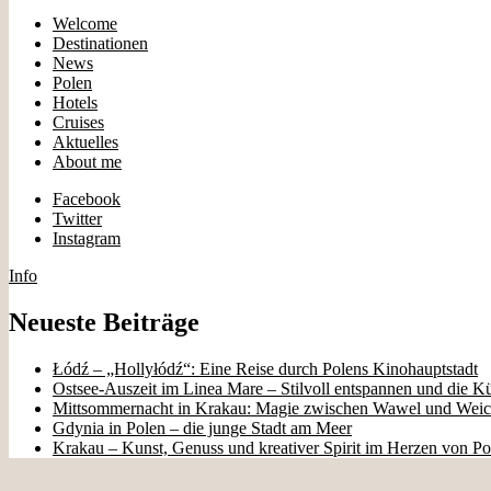
Welcome
Destinationen
News
Polen
Hotels
Cruises
Aktuelles
About me
Facebook
Twitter
Instagram
Info
Neueste Beiträge
Łódź – „Hollyłódź“: Eine Reise durch Polens Kinohauptstadt
Ostsee-Auszeit im Linea Mare – Stilvoll entspannen und die K
Mittsommernacht in Krakau: Magie zwischen Wawel und Weic
Gdynia in Polen – die junge Stadt am Meer
Krakau – Kunst, Genuss und kreativer Spirit im Herzen von Po