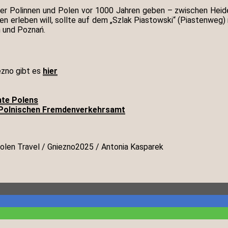
der Polinnen und Polen vor 1000 Jahren geben – zwischen Heide
 erleben will, sollte auf dem „Szlak Piastowski“ (Piastenweg) r
n und Poznań.
ezno gibt es
hier
te Polens
Polnischen Fremdenverkehrsamt
olen Travel / Gniezno2025 / Antonia Kasparek