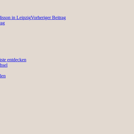
isson in Leipzig
Vorheriger Beitrag
rag
üste entdecken
hsel
len