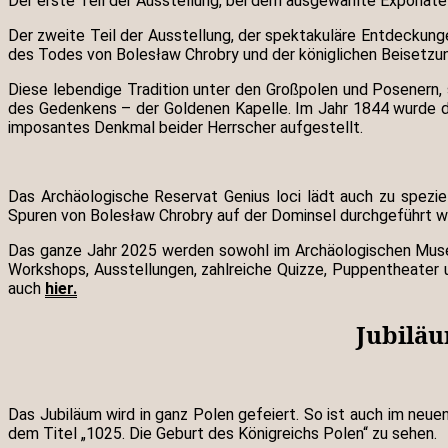
Der erste Teil der Ausstellung, bei dem ausgewählte Exponate 
Der zweite Teil der Ausstellung, der spektakuläre Entdeckung
des Todes von Bolesław Chrobry und der königlichen Beisetzun
Diese lebendige Tradition unter den Großpolen und Posenern, 
des Gedenkens – der Goldenen Kapelle. Im Jahr 1844 wurde do
imposantes Denkmal beider Herrscher aufgestellt.
Das Archäologische Reservat Genius loci lädt auch zu spezie
Spuren von Bolesław Chrobry auf der Dominsel durchgeführt 
Das ganze Jahr 2025 werden sowohl im Archäologischen Museu
Workshops, Ausstellungen, zahlreiche Quizze, Puppentheater 
auch
hier.
Jubiläu
Das Jubiläum wird in ganz Polen gefeiert. So ist auch im neu
dem Titel „1025. Die Geburt des Königreichs Polen“ zu sehen.