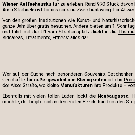
Wiener Kaffeehauskultur
zu erleben. Rund 970 Stück davon h
Auch Starbucks ist für uns nur eine Zwischenlösung. Für Abw
Von den großen Institutionen wie Kunst- und Naturhistori
ganze Jahr über gratis besuchen. Andere bieten
am 1. Sonntag 
und fährt mit der U1 vom Stephansplatz direkt in die
Therme
Kidsareas, Treatments, Fitness: alles da!
Wer auf der Suche nach besonderen Souvenirs, Geschenken für
Geschäfte für
außergewöhnliche Kleinigkeiten
ist das
Pomp
der Alser Straße, wo kleine
Manufakturen
ihre Produkte – vo
Ebenfalls mit vielen tollen Läden lockt die
Neubaugasse
. 
möchte, der begibt sich in den ersten Bezirk. Rund um den St