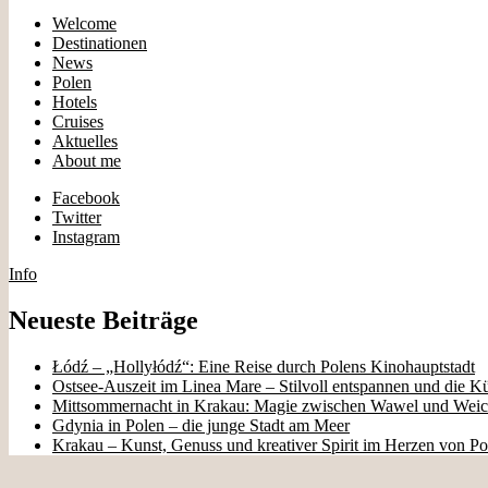
Welcome
Destinationen
News
Polen
Hotels
Cruises
Aktuelles
About me
Facebook
Twitter
Instagram
Info
Neueste Beiträge
Łódź – „Hollyłódź“: Eine Reise durch Polens Kinohauptstadt
Ostsee-Auszeit im Linea Mare – Stilvoll entspannen und die K
Mittsommernacht in Krakau: Magie zwischen Wawel und Weic
Gdynia in Polen – die junge Stadt am Meer
Krakau – Kunst, Genuss und kreativer Spirit im Herzen von Po