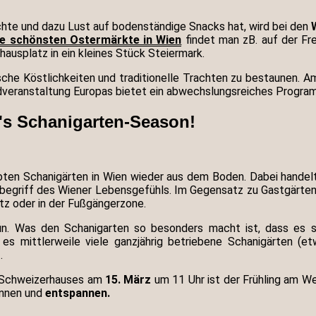
öchte und dazu Lust auf bodenständige Snacks hat, wird bei den
ie schönsten Ostermärkte in Wien
findet man zB. auf der F
ausplatz in ein kleines Stück Steiermark.
rische Köstlichkeiten und traditionelle Trachten zu bestaunen. A
dveranstaltung Europas bietet ein abwechslungsreiches Program
t's Schanigarten-Season!
bten Schanigärten in Wien wieder aus dem Boden. Dabei handelt
 Innbegriff des Wiener Lebensgefühls. Im Gegensatz zu Gastgärte
atz oder in der Fußgängerzone.
rün. Was den Schanigarten so besonders macht ist, dass es s
s mittlerweile viele ganzjährig betriebene Schanigärten (
.
s Schweizerhauses am
15. März
um 11 Uhr ist der Frühling am W
gönnen und
entspannen.