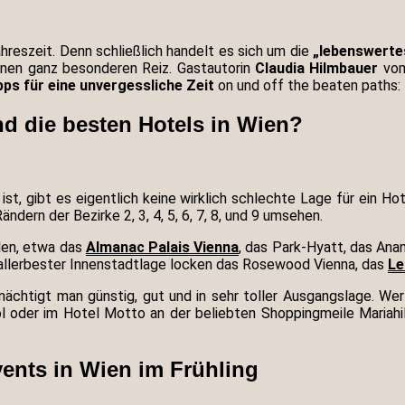
hreszeit. Denn schließlich handelt es sich um die
„lebenswerte
inen ganz besonderen Reiz. Gastautorin
Claudia Hilmbauer
vom
pps für eine unvergessliche Zeit
on und off the beaten paths:
d die besten Hotels in Wien?
st, gibt es eigentlich keine wirklich schlechte Lage für ein Ho
ändern der Bezirke 2, 3, 4, 5, 6, 7, 8, und 9 umsehen.
nden, etwa das
Almanac Palais Vienna
, das Park-Hyatt, das Ana
In allerbester Innenstadtlage locken das Rosewood Vienna, das
Le
nächtigt man günstig, gut und in sehr toller Ausgangslage. W
 oder im Hotel Motto an der beliebten Shoppingmeile Mariahil
ents in Wien im Frühling