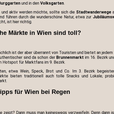
Burggarten
und in den
Volksgarten
.
 und aktiv werden möchte, sollte sich die
Stadtwanderwege
a
r und führen durch die wunderschöne Natur, etwa zur
Jubiläums
, ist hier richtig.
he Märkte in Wien sind toll?
ächlich ist der aber überrannt von Touristen und bietet an jedem
uthentischer sind da schon der
Brunnenmarkt
im 16. Bezirk u
 Hotspot für Marktfans im 9. Bezirk.
hkeiten, etwa Wein, Speck, Brot und Co. Im 3. Bezirk begeist
kte bieten traditionell auch tolle Snacks und Lokale; prob
rkt.
ipps für Wien bei Regen
ite zeigt? Dann muss man keineswegs verzweifeln. Denn dann i