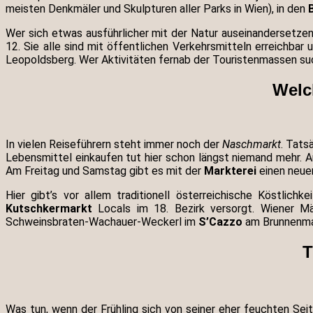
meisten Denkmäler und Skulpturen aller Parks in Wien), in den
Wer sich etwas ausführlicher mit der Natur auseinandersetzen
12. Sie alle sind mit öffentlichen Verkehrsmitteln erreichba
Leopoldsberg. Wer Aktivitäten fernab der Touristenmassen sucht
Welc
In vielen Reiseführern steht immer noch der
Naschmarkt
. Tats
Lebensmittel einkaufen tut hier schon längst niemand mehr. A
Am Freitag und Samstag gibt es mit der
Markterei
einen neuen
Hier gibt’s vor allem traditionell österreichische Köstlic
Kutschkermarkt
Locals im 18. Bezirk versorgt. Wiener Mär
Schweinsbraten-Wachauer-Weckerl im
S’Cazzo
am Brunnenma
T
Was tun, wenn der Frühling sich von seiner eher feuchten Se