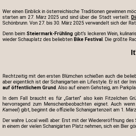
Wer einen Einblick in österreichische Traditionen gewinnen m
starten am 27. März 2025 und sind über die Stadt verteilt.
D
Schönbrunn. Von 27. bis 30. März 2025 verwandelt sich der Rath
Denn beim
Steiermark-Frühling
gibt’s leckeren Wein, kulina
wieder Schauplatz des beliebten
Bike Festival
. Die größte Ra
I
Rechtzeitig mit den ersten Blümchen schießen auch die belie
aber eigentlich ist der Schanigarten ein Lifestyle. Er ist der
auf öffentlichem Grund
. Also auf einem Gehsteig, am Parkpl
In dem Fall braucht es für „Garten“ also kein Fitzelchen G
hervorragend zum Menschenbeobachten eignet. Auch wenn e
Kameel
) gibt, beginnt die offizielle Schanigartenzeit am 1. März
Der wahre Local weiß aber: Erst mit der Wiedereröffnung de
in einem der vielen Schanigärten Platz nehmen, sich ein Bier 