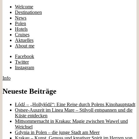
Welcome
Destinationen
News
Polen
Hotels
Cruises
Aktuelles
About me
Facebook
Twitter
Instagram
Info
Neueste Beiträge
Łódź – „Hollyłódź“: Eine Reise durch Polens Kinohauptstadt
Ostsee-Auszeit im Linea Mare – Stilvoll entspannen und die
Küste entdecken
Mittsommernacht in Krakau: Magie zwischen Wawel und
Weichsel
Gdynia in Polen – die junge Stadt am Meer
Krakau – Kunst, Genuss und kreativer Spirit im Herzen von