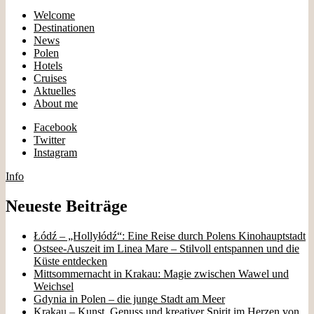
Welcome
Destinationen
News
Polen
Hotels
Cruises
Aktuelles
About me
Facebook
Twitter
Instagram
Info
Neueste Beiträge
Łódź – „Hollyłódź“: Eine Reise durch Polens Kinohauptstadt
Ostsee-Auszeit im Linea Mare – Stilvoll entspannen und die
Küste entdecken
Mittsommernacht in Krakau: Magie zwischen Wawel und
Weichsel
Gdynia in Polen – die junge Stadt am Meer
Krakau – Kunst, Genuss und kreativer Spirit im Herzen von