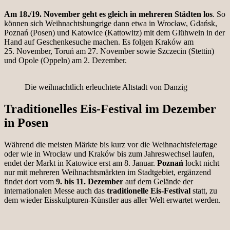
Am 18./19. November geht es gleich in mehreren Städten los
. So
können sich Weihnachtshungrige dann etwa in Wrocław, Gdańsk,
Poznań (Posen) und Katowice (Kattowitz) mit dem Glühwein in der
Hand auf Geschenkesuche machen. Es folgen Kraków am
25. November, Toruń am 27. November sowie Szczecin (Stettin)
und Opole (Oppeln) am 2. Dezember.
Die weihnachtlich erleuchtete Altstadt von Danzig
Traditionelles Eis-Festival im Dezember
in Posen
Während die meisten Märkte bis kurz vor die Weihnachtsfeiertage
oder wie in Wrocław und Kraków bis zum Jahreswechsel laufen,
endet der Markt in Katowice erst am 8. Januar.
Poznań
lockt nicht
nur mit mehreren Weihnachtsmärkten im Stadtgebiet, ergänzend
findet dort vom
9. bis 11. Dezember
auf dem Gelände der
internationalen Messe auch das
traditionelle Eis-Festival
statt, zu
dem wieder Eisskulpturen-Künstler aus aller Welt erwartet werden.